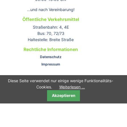
...und nach Vereinbarung!
Öffentliche Verkehrsmittel
Straßenbahn: 4, 4E
Bus: 70, 72/73
Haltestelle: Breite Straße
Rechtliche Informationen
Datenschutz
Impressum
Diese Seite verwendet nur einige wenige Funktionalitäts-
Cookies.
Weiterlesen …
Akzeptieren
© 2026 Ergotherapie Oumer. Alle Rechte vorbehalten.
angetrieben von
Contao
und basierend auf
Contao Theme Optimist